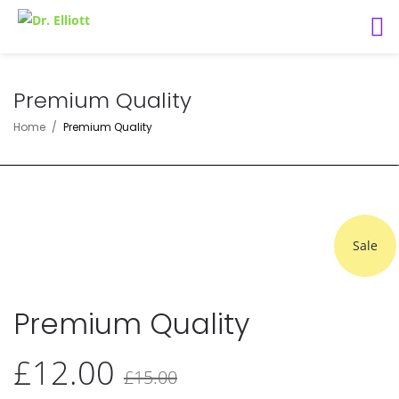
Premium Quality
Home
Premium Quality
Sale
Premium Quality
£
12.00
Original
Current
£
15.00
price
price